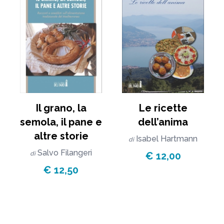
Il grano, la
Le ricette
semola, il pane e
dell’anima
altre storie
Isabel Hartmann
di
Salvo Filangeri
di
€ 12,00
€ 12,50