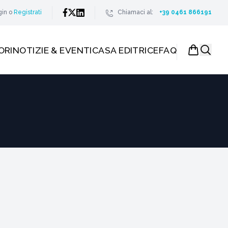
gin
o
Registrati
Chiamaci al:
+39 0461 866191
ORI
NOTIZIE & EVENTI
CASA EDITRICE
FAQ