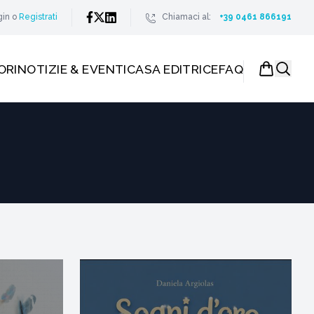
gin
o
Registrati
Chiamaci al:
+39 0461 866191
ORI
NOTIZIE & EVENTI
CASA EDITRICE
FAQ