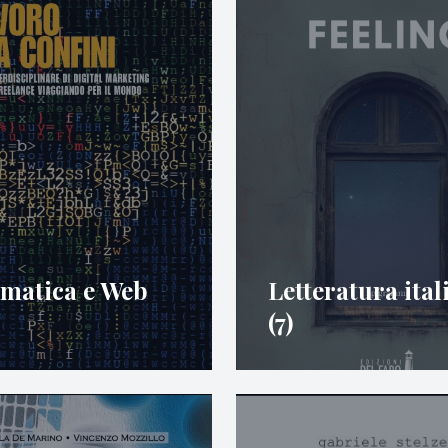
rmatica e Web
Letteratura ital
(7)