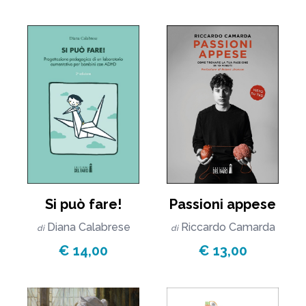
Passioni appese
Si può fare!
Riccardo Camarda
Diana Calabrese
di
di
€ 13,00
€ 14,00