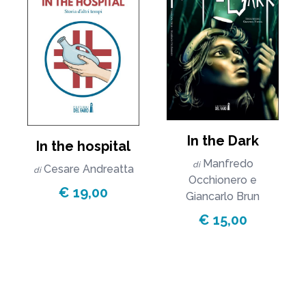
In the Dark
In the hospital
Manfredo
di
Cesare Andreatta
di
Occhionero
e
€ 19,00
Giancarlo Brun
€ 15,00