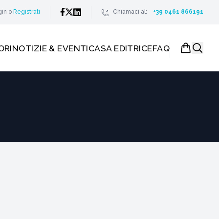
gin
o
Registrati
Chiamaci al:
+39 0461 866191
ORI
NOTIZIE & EVENTI
CASA EDITRICE
FAQ