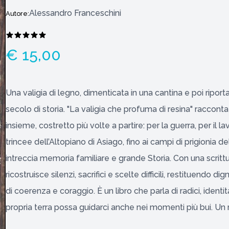
Alessandro Franceschini
Autore:
€ 15,00
Una valigia di legno, dimenticata in una cantina e poi riport
secolo di storia. "La valigia che profuma di resina" raccont
insieme, costretto più volte a partire: per la guerra, per il l
trincee dell’Altopiano di Asiago, fino ai campi di prigionia
intreccia memoria familiare e grande Storia. Con una scritt
ricostruisce silenzi, sacrifici e scelte difficili, restituen
di coerenza e coraggio. È un libro che parla di radici, identi
propria terra possa guidarci anche nei momenti più bui. U