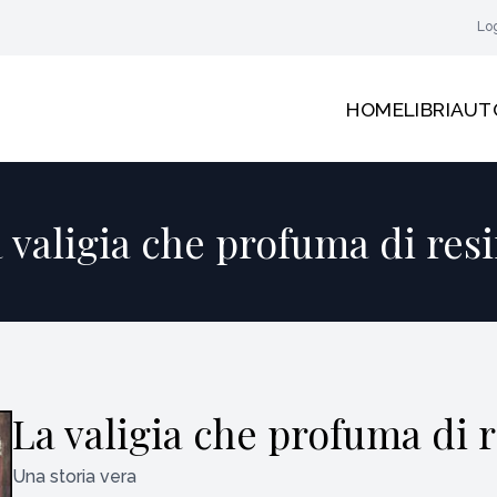
Lo
HOME
LIBRI
AUT
 valigia che profuma di res
La valigia che profuma di 
Una storia vera