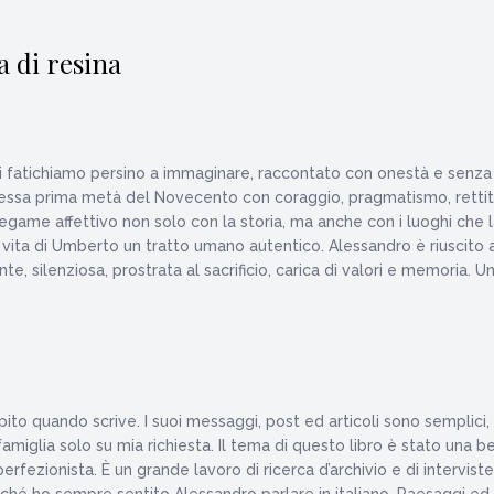
a di resina
oggi fatichiamo persino a immaginare, raccontato con onestà e senza
lessa prima metà del Novecento con coraggio, pragmatismo, rettitud
egame affettivo non solo con la storia, ma anche con i luoghi che l
a vita di Umberto un tratto umano autentico. Alessandro è riuscito a
te, silenziosa, prostrata al sacrificio, carica di valori e memoria.
to quando scrive. I suoi messaggi, post ed articoli sono semplici, c
amiglia solo su mia richiesta. Il tema di questo libro è stato una b
rfezionista. È un grande lavoro di ricerca d’archivio e di interviste 