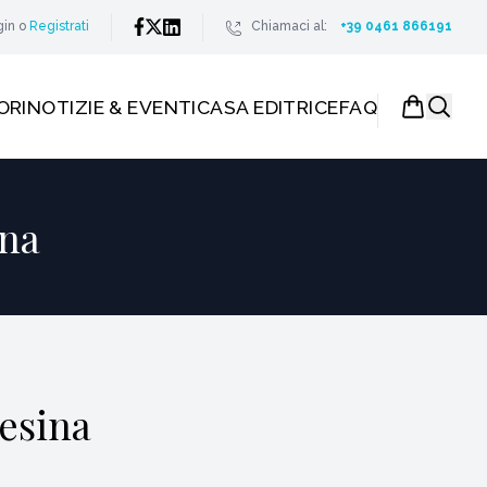
gin
o
Registrati
Chiamaci al:
+39 0461 866191
ORI
NOTIZIE & EVENTI
CASA EDITRICE
FAQ
ina
resina