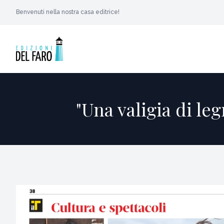
Benvenuti nella nostra casa editrice!
"Una valigia di le