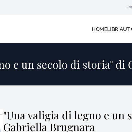
Lo
HOME
LIBRI
AUT
gno e un secolo di storia" di
"Una valigia di legno e un s
Gabriella Brugnara