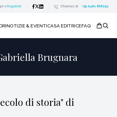
gin
o
Registrati
Chiamaci al:
+39 0461 866191
ORI
NOTIZIE & EVENTI
CASA EDITRICE
FAQ
 Gabriella Brugnara
ecolo di storia" di