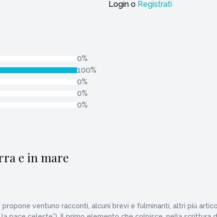
Login
o
Registrati
0%
100%
0%
0%
0%
erra e in mare
i propone ventuno racconti, alcuni brevi e fulminanti, altri più arti
a pace celeste”). Il primo elemento che colpisce, nella scrittura di