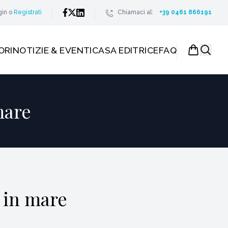
gin
o
Registrati
Chiamaci al:
+39 0461 866191
ORI
NOTIZIE & EVENTI
CASA EDITRICE
FAQ
 mare
e in mare