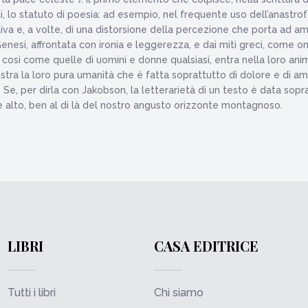
i, lo statuto di poesia: ad esempio, nel frequente uso dell’anastrof
iva e, a volte, di una distorsione della percezione che porta ad ampl
 Genesi, affrontata con ironia e leggerezza, e dai miti greci, come o
sì come quelle di uomini e donne qualsiasi, entra nella loro anima e
ra la loro pura umanità che è fatta soprattutto di dolore e di amor
 Se, per dirla con Jakobson, la letterarietà di un testo è data sopra
e alto, ben al di là del nostro angusto orizzonte montagnoso.
LIBRI
CASA EDITRICE
Tutti i libri
Chi siamo