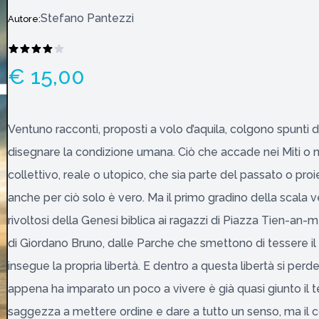
Stefano Pantezzi
Autore:
€ 15,00
Ventuno racconti, proposti a volo d’aquila, colgono spunti da
disegnare la condizione umana. Ciò che accade nei Miti o nel
collettivo, reale o utopico, che sia parte del passato o pr
anche per ciò solo è vero. Ma il primo gradino della scala ve
rivoltosi della Genesi biblica ai ragazzi di Piazza Tien-an-
di Giordano Bruno, dalle Parche che smettono di tessere il 
insegue la propria libertà. E dentro a questa libertà si perde.
appena ha imparato un poco a vivere è già quasi giunto il
saggezza a mettere ordine e dare a tutto un senso, ma il c