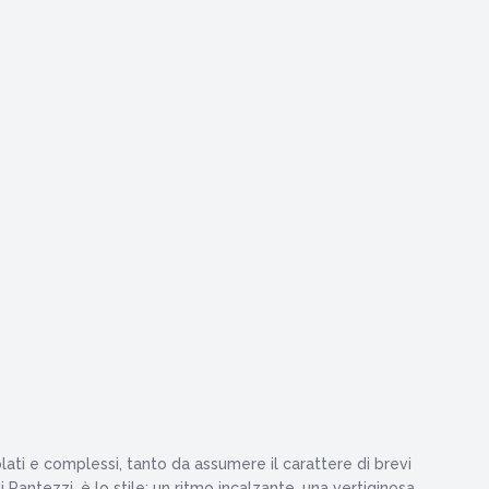
colati e complessi, tanto da assumere il carattere di brevi
 Pantezzi, è lo stile: un ritmo incalzante, una vertiginosa