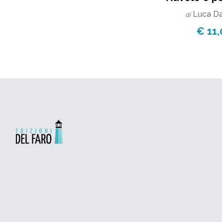
Luca Da
di
€ 11,