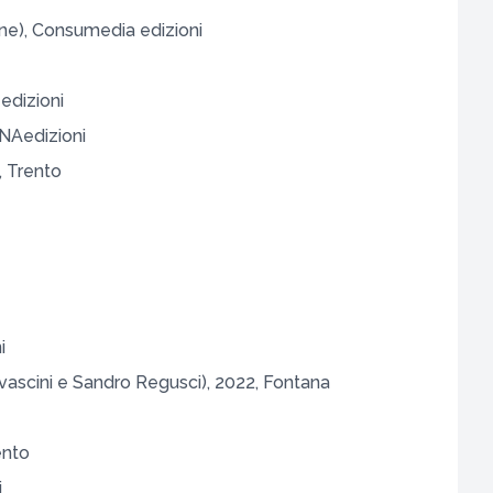
ne), Consumedia edizioni
 edizioni
 ANAedizioni
, Trento
i
vascini e Sandro Regusci), 2022, Fontana
ento
i