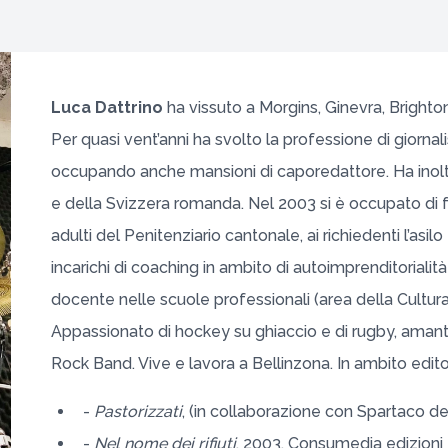
Luca Dattrino
ha vissuto a Morgins, Ginevra, Brighton
Per quasi vent’anni ha svolto la professione di giornal
occupando anche mansioni di caporedattore. Ha inoltre
e della Svizzera romanda. Nel 2003 si è occupato di 
adulti del Penitenziario cantonale, ai richiedenti l’as
incarichi di coaching in ambito di autoimprenditorial
docente nelle scuole professionali (area della Cultur
Appassionato di hockey su ghiaccio e di rugby, amante
Rock Band. Vive e lavora a Bellinzona. In ambito editor
-
Pastorizzati
, (in collaborazione con Spartaco de 
-
Nel nome dei rifiuti
, 2003, Consumedia edizioni