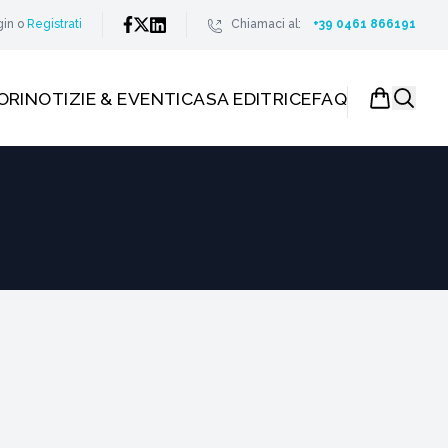
gin
o
Registrati
Chiamaci al:
+39 0461 866191
ORI
NOTIZIE & EVENTI
CASA EDITRICE
FAQ