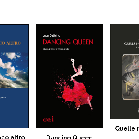
Quelle n
co altro
Dancing Queen