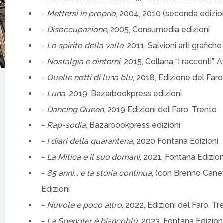
-
Mettersi in proprio
, 2004, 2010 (seconda edizio
-
Disoccupazione
, 2005, Consumedia edizioni
-
Lo spirito della valle
, 2011, Salvioni arti grafiche
-
Nostalgia e dintorni
, 2015, Collana “I racconti”,
-
Quelle notti di luna blu
, 2018, Edizione del Faro
-
Luna
, 2019, Bazarbookpress edizioni
-
Dancing Queen
, 2019 Edizioni del Faro, Trento
-
Rap-sodia
, Bazarbookpress edizioni
-
I diari della quarantena
, 2020 Fontana Edizioni
-
La Mitica e il suo domani
, 2021, Fontana Edizion
-
85 anni... e la storia continua
, (con Brenno Cane
Edizioni
-
Nuvole e poco altro
, 2022, Edizioni del Faro, Tr
-
La Spengler è biancoblù
, 2023, Fontana Edizion