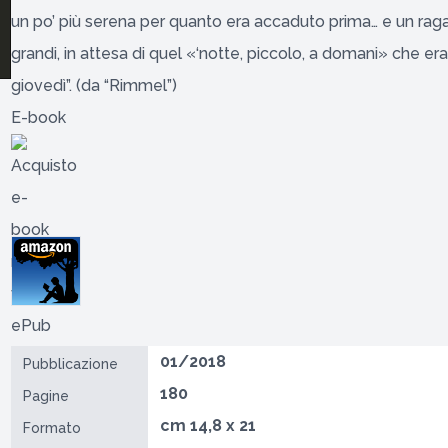
un po’ più serena per quanto era accaduto prima… e un raga
grandi, in attesa di quel «‘notte, piccolo, a domani» che e
giovedì”. (da “Rimmel”)
E-book
01/2018
Pubblicazione
180
Pagine
cm 14,8 x 21
Formato