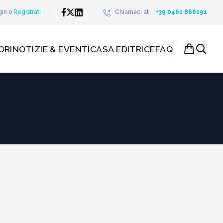
gin
o
Registrati
Chiamaci al:
+39 0461 866191
ORI
NOTIZIE & EVENTI
CASA EDITRICE
FAQ