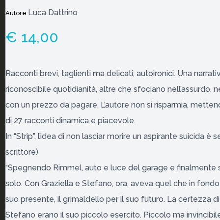
Luca Dattrino
Autore:
€ 14,00
Racconti brevi, taglienti ma delicati, autoironici. Una narrati
riconoscibile quotidianità, altre che sfociano nell’assurdo, n
con un prezzo da pagare. L’autore non si risparmia, metten
di 27 racconti dinamica e piacevole.
In “Strip”, l’idea di non lasciar morire un aspirante suicida
scrittore)
“Spegnendo Rimmel, auto e luce del garage e finalmente sal
solo. Con Graziella e Stefano, ora, aveva quel che in fondo
suo presente, il grimaldello per il suo futuro. La certezza di
Stefano erano il suo piccolo esercito. Piccolo ma invincibi