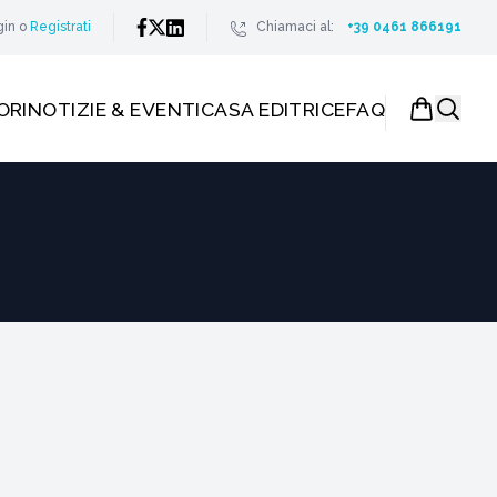
gin
o
Registrati
Chiamaci al:
+39 0461 866191
ORI
NOTIZIE & EVENTI
CASA EDITRICE
FAQ