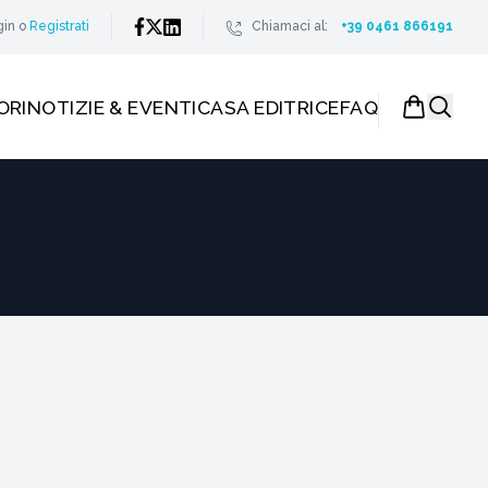
gin
o
Registrati
Chiamaci al:
+39 0461 866191
ORI
NOTIZIE & EVENTI
CASA EDITRICE
FAQ