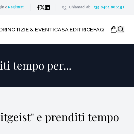
gin
o
Registrati
Chiamaci al:
+39 0461 866191
ORI
NOTIZIE & EVENTI
CASA EDITRICE
FAQ
iti tempo per...
itgeist" e prenditi tempo