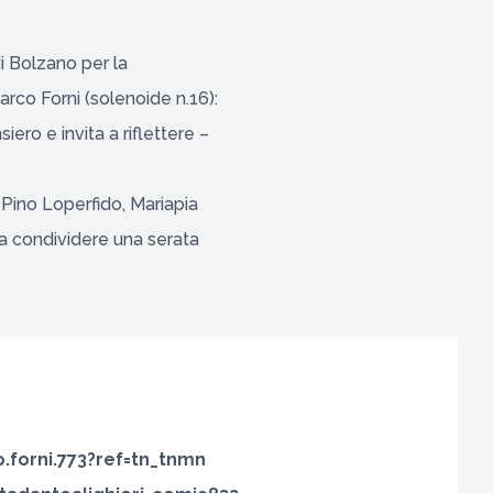
i Bolzano per la
Marco Forni (solenoide n.16):
iero e invita a riflettere –
Pino Loperfido, Mariapia
sa condividere una serata
forni.773?ref=tn_tnmn