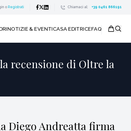
gin
o
Registrati
Chiamaci al:
+39 0461 866191
ORI
NOTIZIE & EVENTI
CASA EDITRICE
FAQ
la recensione di Oltre la
ina Diego Andreatta firma