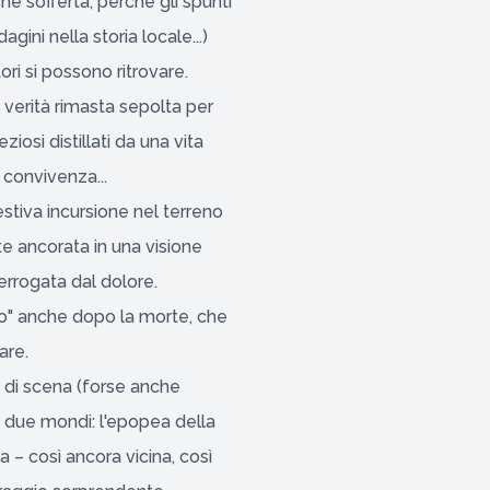
e sofferta, perché gli spunti
gini nella storia locale...)
ori si possono ritrovare.
 verità rimasta sepolta per
iosi distillati da una vita
la convivenza...
stiva incursione nel terreno
e ancorata in una visione
rrogata dal dolore.
to" anche dopo la morte, che
are.
i di scena (forse anche
a due mondi: l'epopea della
a – così ancora vicina, così