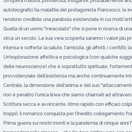
Un'opera matura, ponderosa, intrigante, probabilmente anch
autobiografici (la malattia del protagonista Francesco, le inda
rendono credibile una parabola esistenziale in cui molti lett
Quella di un uomo "miracolato" che si pone in ricerca di una
circa un secolo. La sua vera scoperta saranno i valori più prez
intensa e sofferta: la salute, l'amicizia, gli affetti, i conflitti, 
Un'esplorazione affettiva e psicologica (con qualche sugge
delle neuroscienze) che è soprattutto spirituale, fortement
provvidenziale dell'esistenza ma anche continuamente inte
Centrale, la dimensione dell'anima e del suo "attaccamen
non è peraltro l'unica linea che siamo chiamati ad attravers
Scrittura secca e avvincente, ritmo rapido con efficaci colp
troppi), il romanzo conquista per l'inedito collegamento fr
Prima guerra sui nostri monti e la pandemia di cinque anni f