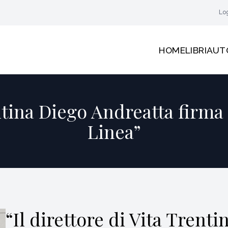
Lo
HOME
LIBRI
AUT
entina Diego Andreatta firma 
Linea”
“Il direttore di Vita Trent