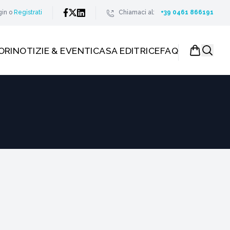
gin
o
Registrati
Chiamaci al:
+39 0461 866191
ORI
NOTIZIE & EVENTI
CASA EDITRICE
FAQ