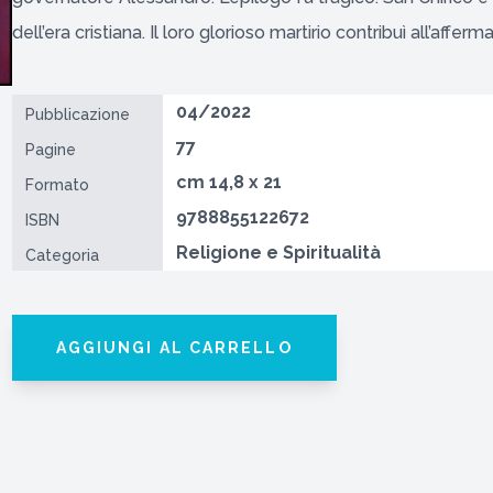
dell’era cristiana. Il loro glorioso martirio contribuì all’aff
04/2022
Pubblicazione
77
Pagine
cm 14,8 x 21
Formato
9788855122672
ISBN
Religione e Spiritualità
Categoria
AGGIUNGI AL CARRELLO