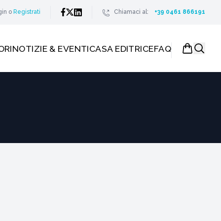
gin
o
Registrati
Chiamaci al:
+39 0461 866191
ORI
NOTIZIE & EVENTI
CASA EDITRICE
FAQ
e