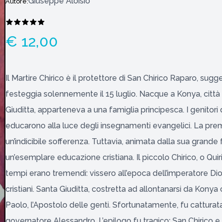
Giuseppe Aloisio
Autore:
€ 12,00
Il Martire Chirico è il protettore di San Chirico Raparo, sug
festeggia solennemente il 15 luglio. Nacque a Konya, città de
Giuditta, apparteneva a una famiglia principesca. I genitori 
educarono alla luce degli insegnamenti evangelici. La pr
un’indicibile sofferenza. Tuttavia, animata dalla sua grande f
un’esemplare educazione cristiana. Il piccolo Chirico, o Quir
tempi erano tremendi: vissero all’epoca dell’imperatore Dioc
cristiani. Santa Giuditta, costretta ad allontanarsi da Konya co
Paolo, l’Apostolo delle genti. Sfortunatamente, fu cattura
governatore Alessandro. L’epilogo fu tragico: San Chirico e