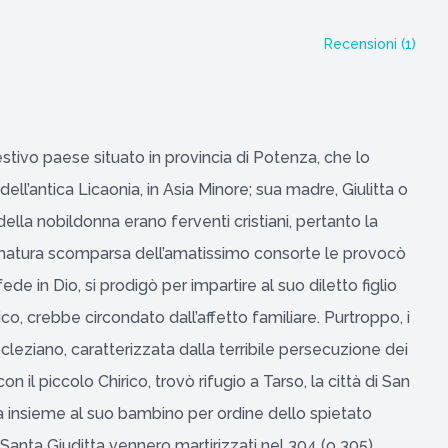
Recensioni (
1
)
gestivo paese situato in provincia di Potenza, che lo
ll’antica Licaonia, in Asia Minore; sua madre, Giulitta o
della nobildonna erano ferventi cristiani, pertanto la
ematura scomparsa dell’amatissimo consorte le provocò
ede in Dio, si prodigò per impartire al suo diletto figlio
ico, crebbe circondato dall’affetto familiare. Purtroppo, i
leziano, caratterizzata dalla terribile persecuzione dei
n il piccolo Chirico, trovò rifugio a Tarso, la città di San
ta insieme al suo bambino per ordine dello spietato
 Santa Giuditta vennero martirizzati nel 304 (o 305)