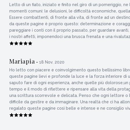
Letto di un fiato, iniziato e finito nel giro di un pomeriggio, 
momenti comuni: le delusioni, le difficoltà economiche, quella g
Essere combattenti, di fronte alla vita, di fronte ad un dest
da queste pagine è proprio questo: determinazione e coraggio. 
pareggiare i conti con il proprio passato, per guardare avanti,
i nostri affetti, imponendoci una brusca frenata e una rival
Mariapia
-
18 Nov. 2020
Ho letto con piacere e coinvolgimento questo bellissimo libro
queste pagine lievi e profonde la luce e la forza interiore di
saputo fare di ogni esperienza, anche quelle più dolorose,un 
tempo e il modo di riflettere e ripensare alla vita della prot
una scrittura scorrevole e delicata. Penso che ogni lettore o 
difficile da gestire e da immaginare. Una realtà che ci ha al
regalato queste pagine così belle e intense e ne consiglio v