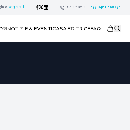
gin
o
Registrati
Chiamaci al:
+39 0461 866191
ORI
NOTIZIE & EVENTI
CASA EDITRICE
FAQ