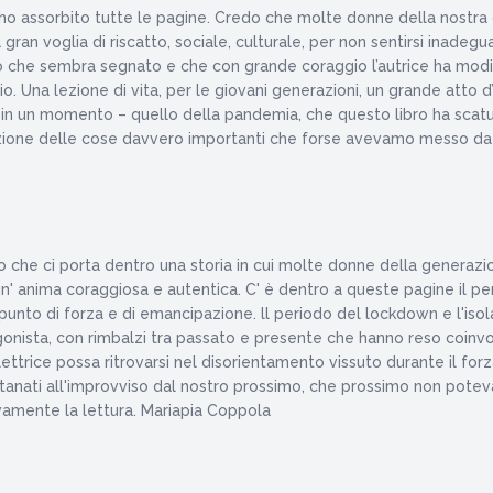
ne ho assorbito tutte le pagine. Credo che molte donne della nostra g
ran voglia di riscatto, sociale, culturale, per non sentirsi inadegua
ino che sembra segnato e che con grande coraggio l’autrice ha modi
Una lezione di vita, per le giovani generazioni, un grande atto d’
 in un momento – quello della pandemia, che questo libro ha scaturito
utazione delle cose davvero importanti che forse avevamo messo da
 che ci porta dentro una storia in cui molte donne della generazion
 un' anima coraggiosa e autentica. C' è dentro a queste pagine il p
punto di forza e di emancipazione. ll periodo del lockdown e l'isol
agonista, con rimbalzi tra passato e presente che hanno reso coinvo
lettrice possa ritrovarsi nel disorientamento vissuto durante il for
lontanati all'improvviso dal nostro prossimo, che prossimo non pote
ivamente la lettura. Mariapia Coppola