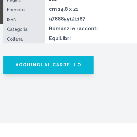
Pagine
cm 14,8 x 21
Formato
9788855121187
ISBN
Romanzi e racconti
Categoria
EquiLibri
Collana
AGGIUNGI AL CARRELLO