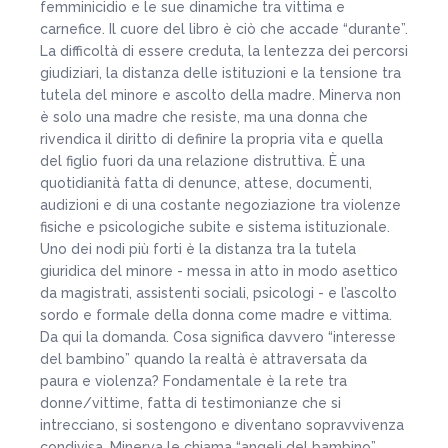
femminicidio e le sue dinamiche tra vittima e
carnefice. Il cuore del libro è ciò che accade “durante”.
La difficoltà di essere creduta, la lentezza dei percorsi
giudiziari, la distanza delle istituzioni e la tensione tra
tutela del minore e ascolto della madre. Minerva non
è solo una madre che resiste, ma una donna che
rivendica il diritto di definire la propria vita e quella
del figlio fuori da una relazione distruttiva. È una
quotidianità fatta di denunce, attese, documenti,
audizioni e di una costante negoziazione tra violenze
fisiche e psicologiche subite e sistema istituzionale.
Uno dei nodi più forti è la distanza tra la tutela
giuridica del minore - messa in atto in modo asettico
da magistrati, assistenti sociali, psicologi - e l’ascolto
sordo e formale della donna come madre e vittima.
Da qui la domanda. Cosa significa davvero “interesse
del bambino” quando la realtà è attraversata da
paura e violenza? Fondamentale è la rete tra
donne/vittime, fatta di testimonianze che si
intrecciano, si sostengono e diventano sopravvivenza
condivisa. Minerva le chiama “angeli del bambino”.