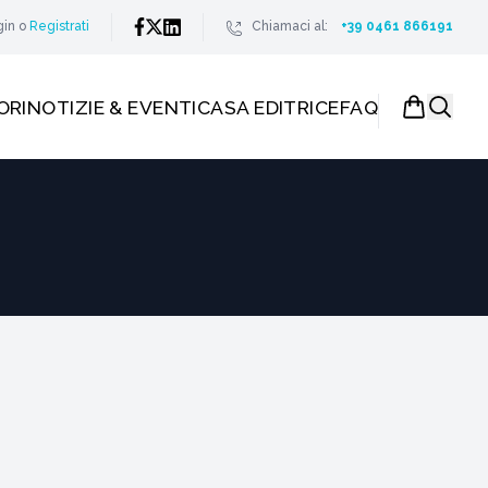
gin
o
Registrati
Chiamaci al:
+39 0461 866191
ORI
NOTIZIE & EVENTI
CASA EDITRICE
FAQ