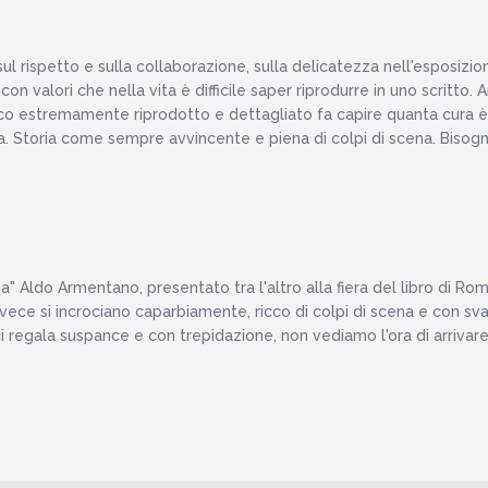
sul rispetto e sulla collaborazione, sulla delicatezza nell'esposi
on valori che nella vita è difficile saper riprodurre in uno scritto
torico estremamente riprodotto e dettagliato fa capire quanta cura 
. Storia come sempre avvincente e piena di colpi di scena. Bisogna
ma" Aldo Armentano, presentato tra l'altro alla fiera del libro di R
ce si incrociano caparbiamente, ricco di colpi di scena e con svar
i regala suspance e con trepidazione, non vediamo l'ora di arrivare all