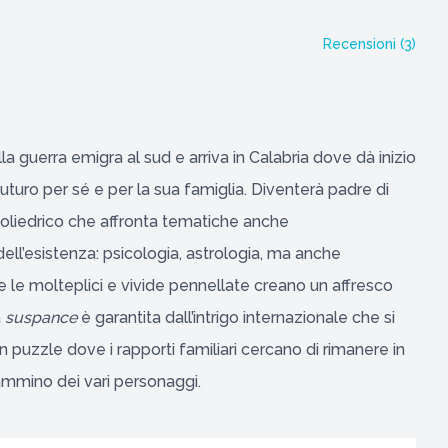
Recensioni (
3
)
a guerra emigra al sud e arriva in Calabria dove dà inizio
n futuro per sé e per la sua famiglia. Diventerà padre di
poliedrico che affronta tematiche anche
ell’esistenza: psicologia, astrologia, ma anche
e le molteplici e vivide pennellate creano un affresco
a
suspance
è garantita dall’intrigo internazionale che si
 un puzzle dove i rapporti familiari cercano di rimanere in
cammino dei vari personaggi.