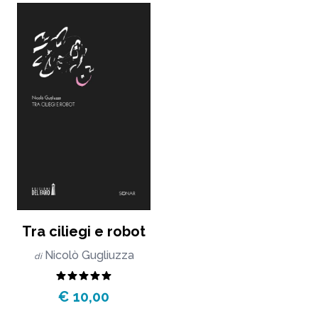
Tra ciliegi e robot
Nicolò Gugliuzza
di
€ 10,00