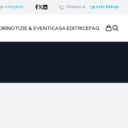
gin
o
Registrati
Chiamaci al:
+39 0461 866191
ORI
NOTIZIE & EVENTI
CASA EDITRICE
FAQ