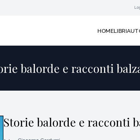
Lo
HOME
LIBRI
AUT
orie balorde e racconti balz
Storie balorde e racconti b