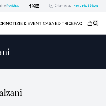
gin
o
Registrati
Chiamaci al:
+39 0461 866191
ORI
NOTIZIE & EVENTI
CASA EDITRICE
FAQ
ani
alzani