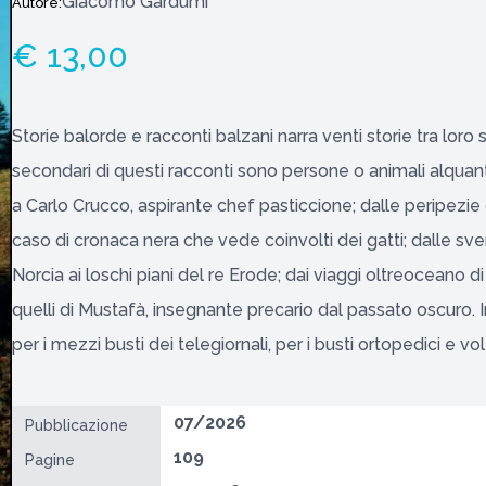
Giacomo Gardumi
Autore:
€ 13,00
Storie balorde e racconti balzani narra venti storie tra loro
secondari di questi racconti sono persone o animali alquanto
a Carlo Crucco, aspirante chef pasticcione; dalle peripezi
caso di cronaca nera che vede coinvolti dei gatti; dalle s
Norcia ai loschi piani del re Erode; dai viaggi oltreoceano di
quelli di Mustafà, insegnante precario dal passato oscuro. Ins
per i mezzi busti dei telegiornali, per i busti ortopedici e v
07/2026
Pubblicazione
109
Pagine