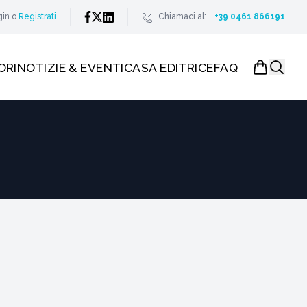
gin
o
Registrati
Chiamaci al:
+39 0461 866191
ORI
NOTIZIE & EVENTI
CASA EDITRICE
FAQ