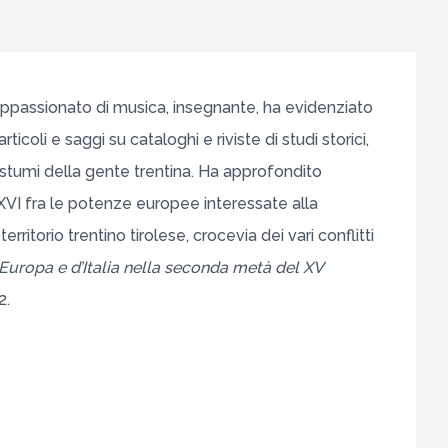
 appassionato di musica, insegnante, ha evidenziato
ticoli e saggi su cataloghi e riviste di studi storici,
stumi della gente trentina. Ha approfondito
 XVI fra le potenze europee interessate alla
erritorio trentino tirolese, crocevia dei vari conflitti
’Europa e d’Italia nella seconda metà del XV
2.