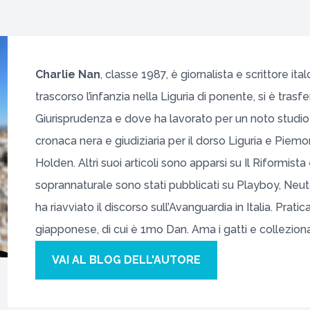
Charlie Nan
, classe 1987, è giornalista e scrittore it
trascorso l’infanzia nella Liguria di ponente, si è tras
Giurisprudenza e dove ha lavorato per un noto studio 
cronaca nera e giudiziaria per il dorso Liguria e Piem
Holden. Altri suoi articoli sono apparsi su Il Riformis
soprannaturale sono stati pubblicati su Playboy, Neutop
ha riavviato il discorso sull’Avanguardia in Italia. Prati
giapponese, di cui è 1mo Dan. Ama i gatti e colleziona
VAI AL BLOG DELL'AUTORE