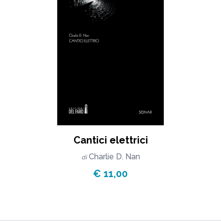
Cantici elettrici
Charlie D. Nan
di
€ 11,00