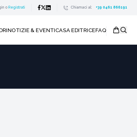
gin
o
Registrati
Chiamaci al:
+39 0461 866191
ORI
NOTIZIE & EVENTI
CASA EDITRICE
FAQ