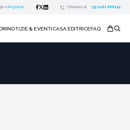
gin
o
Registrati
Chiamaci al:
+39 0461 866191
ORI
NOTIZIE & EVENTI
CASA EDITRICE
FAQ