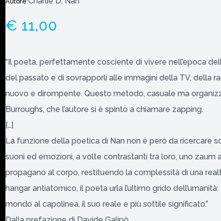
Charlie D. Nan
Autore:
€ 11,00
“Il poeta, perfettamente cosciente di vivere nell’epoca dell
del passato e di sovrapporli alle immagini della TV, della r
nuovo e dirompente. Questo metodo, casuale ma organizzato
Burroughs, che l’autore si è spinto a chiamare zapping.
[…]
La funzione della poetica di Nan non è però da ricercare sol
suoni ed emozioni, a volte contrastanti tra loro, uno zaum 
propagano al corpo, restituendo la complessità di una realtà
hangar antiatomico, il poeta urla l’ultimo grido dell’umanità:
mondo al capolinea, il suo reale e più sottile significato.”
Dalla prefazione di Davide Galipò