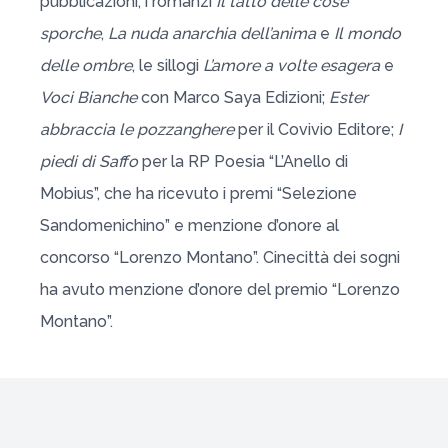
pubblicazioni, i romanzi
Il tatto delle cose
sporche
,
La nuda anarchia dell’anima
e
Il mondo
delle ombre
, le sillogi
L’amore a volte esagera
e
Voci Bianche
con Marco Saya Edizioni;
Ester
abbraccia le pozzanghere
per il Covivio Editore;
I
piedi di Saffo
per la RP Poesia “L’Anello di
Mobius”, che ha ricevuto i premi “Selezione
Sandomenichino” e menzione d’onore al
concorso “Lorenzo Montano”. Cinecittà dei sogni
ha avuto menzione d’onore del premio “Lorenzo
Montano”.