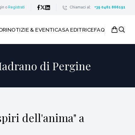
gin
o
Registrati
Chiamaci al:
+39 0461 866191
ORI
NOTIZIE & EVENTI
CASA EDITRICE
FAQ
 Madrano di Pergine
piri dell'anima" a