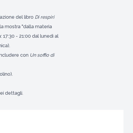
tazione del libro
Di respiri
la mostra "dalla materia
: 17:30 - 21:00 dal lunedì al
ica).
oncludere con
U
n soffio di
lino).
i dettagli.