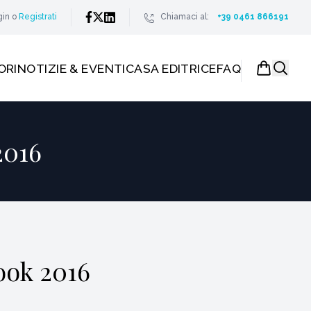
gin
o
Registrati
Chiamaci al:
+39 0461 866191
ORI
NOTIZIE & EVENTI
CASA EDITRICE
FAQ
2016
ook 2016