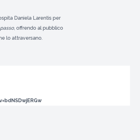
spita Daniela Larentis per
l passo
, offrendo al pubblico
he lo attraversano.
?v=bdNSDwjERGw