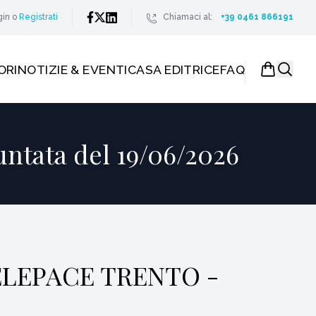
gin
o
Registrati
Chiamaci al:
+39 0461 866191
ORI
NOTIZIE & EVENTI
CASA EDITRICE
FAQ
ntata del 19/06/2026
 TELEPACE TRENTO -