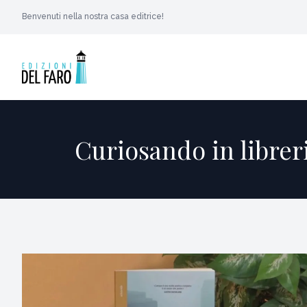
Benvenuti nella nostra casa editrice!
Curiosando in libre