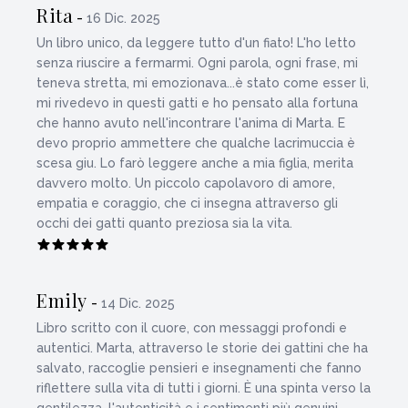
Rita
-
16 Dic. 2025
Un libro unico, da leggere tutto d'un fiato! L'ho letto
senza riuscire a fermarmi. Ogni parola, ogni frase, mi
teneva stretta, mi emozionava...è stato come esser lì,
mi rivedevo in questi gatti e ho pensato alla fortuna
che hanno avuto nell'incontrare l'anima di Marta. E
devo proprio ammettere che qualche lacrimuccia è
scesa giu. Lo farò leggere anche a mia figlia, merita
davvero molto. Un piccolo capolavoro di amore,
empatia e coraggio, che ci insegna attraverso gli
occhi dei gatti quanto preziosa sia la vita.
Emily
-
14 Dic. 2025
Libro scritto con il cuore, con messaggi profondi e
autentici. Marta, attraverso le storie dei gattini che ha
salvato, raccoglie pensieri e insegnamenti che fanno
riflettere sulla vita di tutti i giorni. È una spinta verso la
gentilezza, l'autenticità e i sentimenti più genuini.