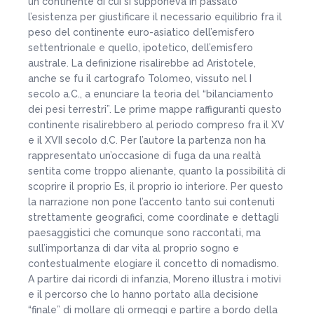
un continente di cui si supponeva in passato
l’esistenza per giustificare il necessario equilibrio fra il
peso del continente euro-asiatico dell’emisfero
settentrionale e quello, ipotetico, dell’emisfero
australe. La definizione risalirebbe ad Aristotele,
anche se fu il cartografo Tolomeo, vissuto nel I
secolo a.C., a enunciare la teoria del “bilanciamento
dei pesi terrestri”. Le prime mappe raffiguranti questo
continente risalirebbero al periodo compreso fra il XV
e il XVII secolo d.C. Per l’autore la partenza non ha
rappresentato un’occasione di fuga da una realtà
sentita come troppo alienante, quanto la possibilità di
scoprire il proprio Es, il proprio io interiore. Per questo
la narrazione non pone l’accento tanto sui contenuti
strettamente geografici, come coordinate e dettagli
paesaggistici che comunque sono raccontati, ma
sull’importanza di dar vita al proprio sogno e
contestualmente elogiare il concetto di nomadismo.
A partire dai ricordi di infanzia, Moreno illustra i motivi
e il percorso che lo hanno portato alla decisione
“finale” di mollare gli ormeggi e partire a bordo della