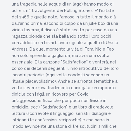
una tragedia nelle acque di un lago) hanno modo di
udire il riff travolgente dei Rolling Stones. E' l'estate
del 1966 e quelle note, famose in tutto il mondo già
dall'anno prima, escono di colpo da un juke box di una
vicina taverna; il disco è stato scelto per caso da una
ragazza bionda che sta ballando sotto i loro occhi
con addosso un bikini bianco uguale a quello di Ursula
Andress. Da quel momento la vita di Tom, Nic e Teo
non solo riprenderà gagliarda, ma avrà una svolta
essenziale. E la canzone "Satisfaction" diventerà, nel
corso dei decenni seguenti, l'inno introduttivo dei loro
incontri periodici (ogni volta condotti secondo un
rituale piacevolissimo). Anche se affronta tematiche a
volte severe (una tradimento coniugale, un rapporto
difficile con i figli, un ricovero per Covid,
un'aggressione fisica che per poco non finisce in
omicidio, ecc,) "Satisfaction" è un libro di gradevole
lettura (scorrevole il linguaggio, serrati i dialoghi e
intriganti le confessioni reciproche) e che narra in
modo avvincente una storia di tre solitudini simili che