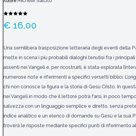
Michele Salcito
Autore:
€ 16,00
Una semilibera trasposizione letteraria degli eventi della 
mette in scena i più probabili dialoghi tenutisi fra i princip
assenti nei Vangeli e, per ricostruirli, è stata esplorata l’int
numerose note e riferimenti a specifici versetti biblici. L’o
chi non conosce la figura e la storia di Gesù Cristo. In ques
nei Vangeli in modo che il lettore potrà farsi, in poco tem
salvezza con un linguaggio semplice e diretto, senza pret
indice analitico e un elenco di domande su Gesù e la sua P
troverà le risposte mediante specifici punti di riferimento al