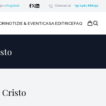
gin
o
Registrati
Chiamaci al:
+39 0461 866191
ORI
NOTIZIE & EVENTI
CASA EDITRICE
FAQ
isto
 Cristo