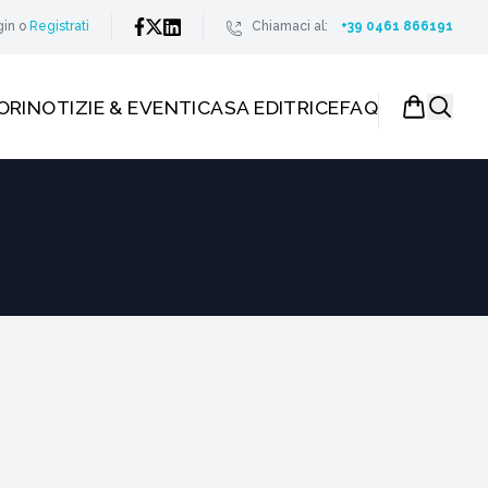
gin
o
Registrati
Chiamaci al:
+39 0461 866191
ORI
NOTIZIE & EVENTI
CASA EDITRICE
FAQ