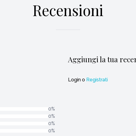
Recensioni
Aggiungi la tua rece
Login
o
Registrati
0%
0%
0%
0%