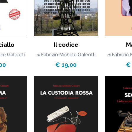
ciallo
Il codice
M
ele Galeotti
Fabrizio Michele Galeotti
Fabrizio 
di
di
00
€ 19,00
€