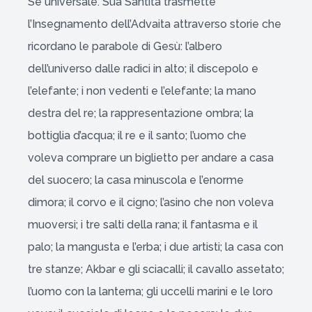
Sé universale. Sua Santità trasmette
l’Insegnamento dell’Advaita attraverso storie che
ricordano le parabole di Gesù: l’albero
dell’universo dalle radici in alto; il discepolo e
l’elefante; i non vedenti e l’elefante; la mano
destra del re; la rappresentazione ombra; la
bottiglia d’acqua; il re e il santo; l’uomo che
voleva comprare un biglietto per andare a casa
del suocero; la casa minuscola e l’enorme
dimora; il corvo e il cigno; l’asino che non voleva
muoversi; i tre salti della rana; il fantasma e il
palo; la mangusta e l’erba; i due artisti; la casa con
tre stanze; Akbar e gli sciacalli; il cavallo assetato;
l’uomo con la lanterna; gli uccelli marini e le loro