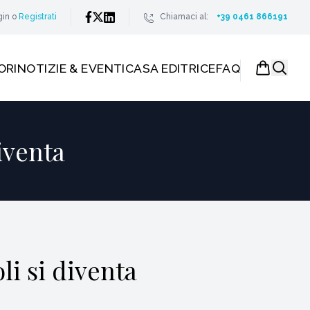
gin
o
Registrati
Chiamaci al:
+39 0461 866191
ORI
NOTIZIE & EVENTI
CASA EDITRICE
FAQ
iventa
li si diventa