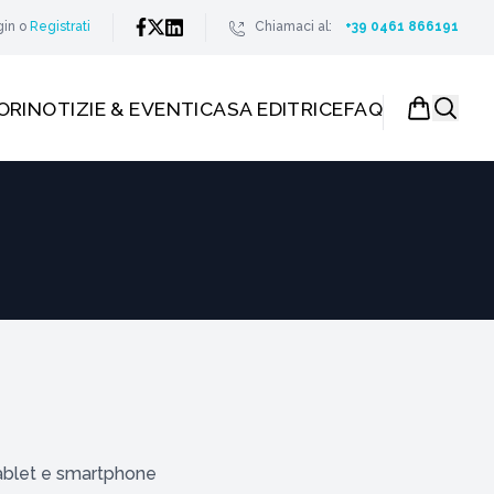
gin
o
Registrati
Chiamaci al:
+39 0461 866191
ORI
NOTIZIE & EVENTI
CASA EDITRICE
FAQ
, tablet e smartphone