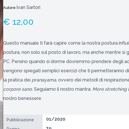
Ivan Sartori
Autore:
€ 12,00
Questo manuale ti farà capire come la nostra postura influ
postura, non solo sul posto di lavoro, ma anche mentre si gu
PC. Persino quando si dorme dovremmo prendere degli acco
vengono spiegati semplici esercizi che ti permetteranno di
la pratica dei
pranayama
, ovvero dei metodi di respirazio
corpore sano
. Seguiamo il nostro mantra:
More stretching 
nostro benessere.
01/2020
Pubblicazione
79