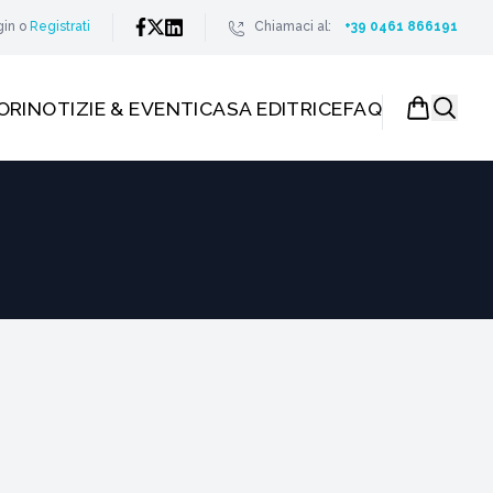
gin
o
Registrati
Chiamaci al:
+39 0461 866191
ORI
NOTIZIE & EVENTI
CASA EDITRICE
FAQ