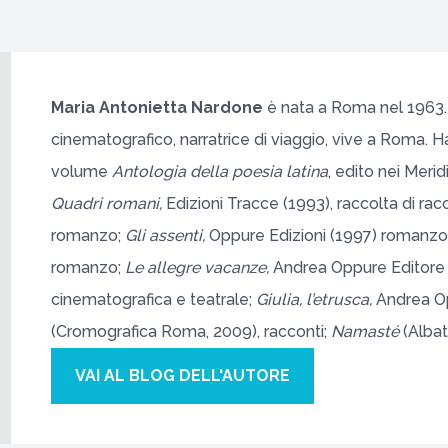
Maria Antonietta Nardone
è nata a Roma nel 1963. Sc
cinematografico, narratrice di viaggio, vive a Roma. H
volume
Antologia della poesia latina
, edito nei Meri
Quadri romani,
Edizioni Tracce (1993), raccolta di rac
romanzo;
Gli assenti,
Oppure Edizioni (1997) romanzo
romanzo;
Le allegre vacanze,
Andrea Oppure Editore (20
cinematografica e teatrale;
Giulia, l’etrusca,
Andrea Op
(Cromografica Roma, 2009), racconti;
Namasté
(Albat
VAI AL BLOG DELL'AUTORE