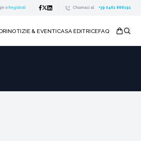
gin
o
Registrati
Chiamaci al:
+39 0461 866191
ORI
NOTIZIE & EVENTI
CASA EDITRICE
FAQ