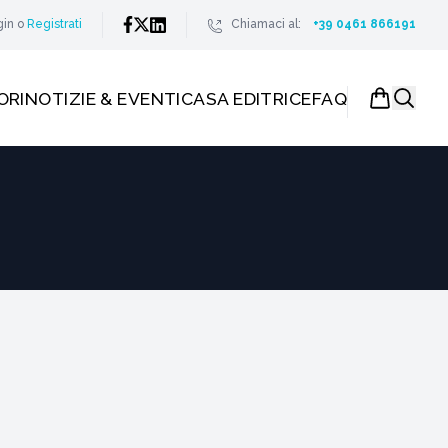
gin
o
Registrati
Chiamaci al:
+39 0461 866191
ORI
NOTIZIE & EVENTI
CASA EDITRICE
FAQ