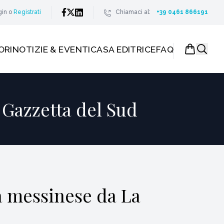
gin
o
Registrati
Chiamaci al:
+39 0461 866191
ORI
NOTIZIE & EVENTI
CASA EDITRICE
FAQ
 Gazzetta del Sud
sa messinese da La