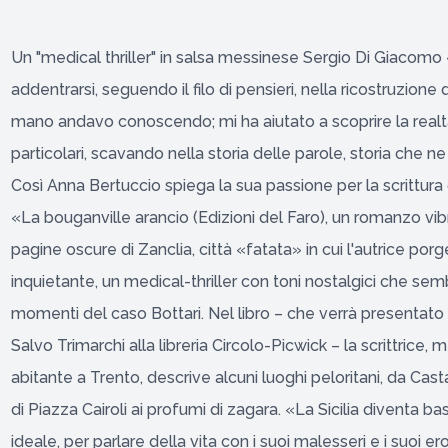
Un "medical thriller" in salsa messinese Sergio Di Giacomo
addentrarsi, seguendo il filo di pensieri, nella ricostruzio
mano andavo conoscendo; mi ha aiutato a scoprire la rea
particolari, scavando nella storia delle parole, storia che n
Così Anna Bertuccio spiega la sua passione per la scrittura 
«La bouganville arancio (Edizioni del Faro), un romanzo vib
pagine oscure di Zanclia, città «fatata» in cui l'autrice porg
inquietante, un medical-thriller con toni nostalgici che sem
momenti del caso Bottari. Nel libro – che verrà presentat
Salvo Trimarchi alla libreria Circolo-Picwick – la scrittric
abitante a Trento, descrive alcuni luoghi peloritani, da Cast
di Piazza Cairoli ai profumi di zagara. «La Sicilia diventa b
ideale, per parlare della vita con i suoi malesseri e i suoi eroi 