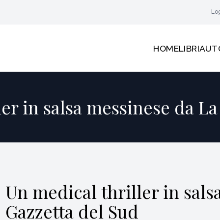
Lo
HOME
LIBRI
AUT
ler in salsa messinese da La
Un medical thriller in sal
Gazzetta del Sud