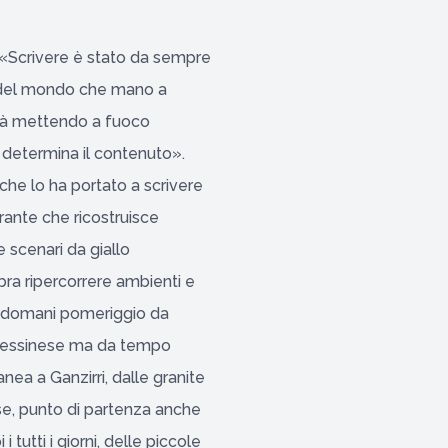
 «Scrivere è stato da sempre
ne del mondo che mano a
ltà mettendo a fuoco
e determina il contenuto».
che lo ha portato a scrivere
rante che ricostruisce
e scenari da giallo
bra ripercorrere ambienti e
o domani pomeriggio da
e, messinese ma da tempo
anea a Ganzirri, dalle granite
ase, punto di partenza anche
i tutti i giorni, delle piccole