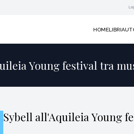
Lo
HOME
LIBRI
AUT
quileia Young festival tra mu
Sybell all'Aquileia Young f