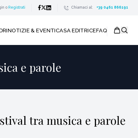
gin
o
Registrati
Chiamaci al:
+39 0461 866191
ORI
NOTIZIE & EVENTI
CASA EDITRICE
FAQ
sica e parole
estival tra musica e parole