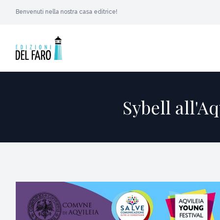
Benvenuti nella nostra casa editrice!
Sybell all'A