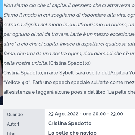
Non siamo ciò che ci capita, il pensiero che ci attraversa 
Siamo il modo in cui scegliamo di rispondere alla vita, ogn
estrema dignità nel modo in cui affrontiamo un dolore, un s
per ognuno di noi da trovare. L’arte è un mezzo ecceziona
altro” a ciò che ci capita. Invece di aspettarci qualcosa (a
fama, denaro) da una nostra opera, ricordiamoci che c’è un
nella nostra unicità.
(Cristina Spadotto)
Cristina Spadotto, in arte Sybell, sarà ospite dell’Aquileia Y
“Yellow 4.0″, Farà uno speech speciale sull'arte come me
all'esistenza e leggerà alcune poesie dal libro “La pelle che
23 Ago. 2022 - ore 20:00 - 23:00
Quando
Cristina Spadotto
Autori
La pelle che navigo
Libri