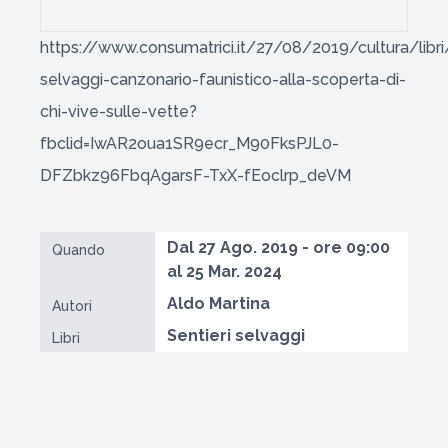
https://www.consumatrici.it/27/08/2019/cultura/libr
selvaggi-canzonario-faunistico-alla-scoperta-di-
chi-vive-sulle-vette?
fbclid=IwAR2oua1SR9ecr_M90FksPJL0-
DFZbkz96FbqAgarsF-TxX-fEoclrp_deVM
Dal 27 Ago. 2019 - ore 09:00
Quando
al 25 Mar. 2024
Aldo Martina
Autori
Sentieri selvaggi
Libri