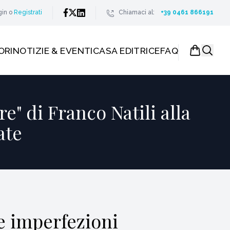
gin
o
Registrati
Chiamaci al:
+39 0461 866191
ORI
NOTIZIE & EVENTI
CASA EDITRICE
FAQ
" di Franco Natili alla
ate
e imperfezioni