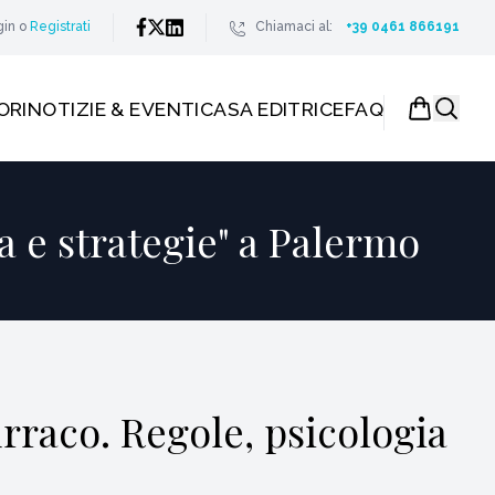
gin
o
Registrati
Chiamaci al:
+39 0461 866191
ORI
NOTIZIE & EVENTI
CASA EDITRICE
FAQ
a e strategie" a Palermo
rraco. Regole, psicologia