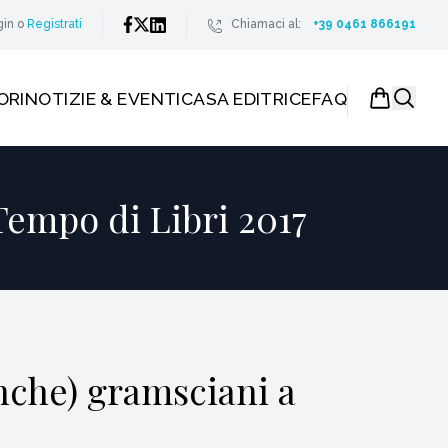
gin
o
Registrati
Chiamaci al:
+39 0461 866191
ORI
NOTIZIE & EVENTI
CASA EDITRICE
FAQ
Tempo di Libri 2017
nche) gramsciani a