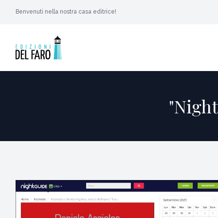
Benvenuti nella nostra casa editrice!
"Night