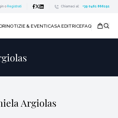
gin
o
Registrati
Chiamaci al:
+39 0461 866191
ORI
NOTIZIE & EVENTI
CASA EDITRICE
FAQ
rgiolas
niela Argiolas