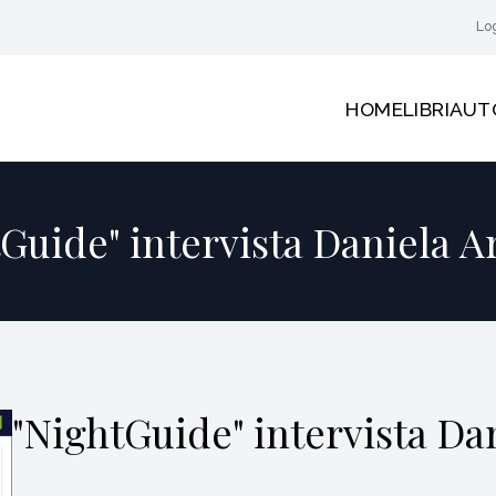
Lo
HOME
LIBRI
AUT
Guide" intervista Daniela A
"NightGuide" intervista Da