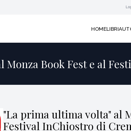
Lo
HOME
LIBRI
AUT
al Monza Book Fest e al Fes
"La prima ultima volta" al 
Festival InChiostro di Cre