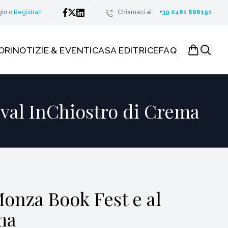
gin
o
Registrati
Chiamaci al:
+39 0461 866191
ORI
NOTIZIE & EVENTI
CASA EDITRICE
FAQ
tival InChiostro di Crema
Monza Book Fest e al
ma