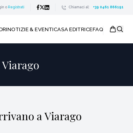
gin
o
Registrati
Chiamaci al:
+39 0461 866191
ORI
NOTIZIE & EVENTI
CASA EDITRICE
FAQ
a Viarago
arrivano a Viarago